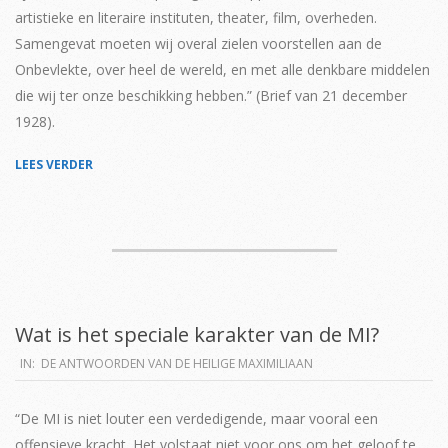
artistieke en literaire instituten, theater, film, overheden.
Samengevat moeten wij overal zielen voorstellen aan de
Onbevlekte, over heel de wereld, en met alle denkbare middelen
die wij ter onze beschikking hebben.” (Brief van 21 december
1928).
LEES VERDER
Wat is het speciale karakter van de MI?
2019-
IN:
DE ANTWOORDEN VAN DE HEILIGE MAXIMILIAAN
04-
02
“De MI is niet louter een verdedigende, maar vooral een
offensieve kracht. Het volstaat niet voor ons om het geloof te