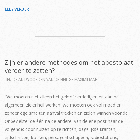
LEES VERDER
Zijn er andere methodes om het apostolaat
verder te zetten?
2019-
IN:
DE ANTWOORDEN VAN DE HEILIGE MAXIMILIAAN
04-
02
“We moeten niet alleen het geloof verdedigen en aan het
algemeen zielenheil werken, we moeten ook vol moed en
zonder egoïsme ten aanval trekken en zielen winnen voor de
Onbevlekte, de één na de andere, van de ene post naar de
volgende: door huizen op te richten, dagelijkse kranten,
tijdschriften, boeken, persagentschappen, radiostations,