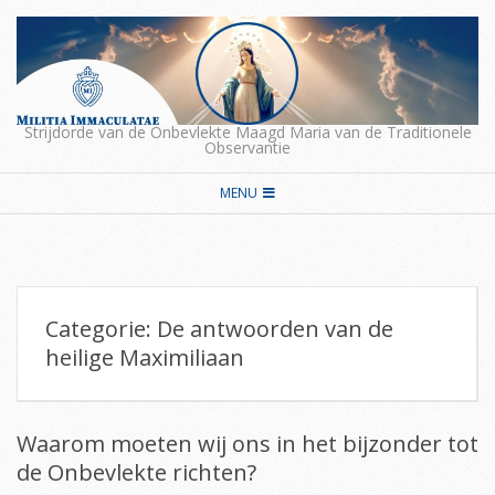
Skip
to
content
Strijdorde van de Onbevlekte Maagd Maria van de Traditionele
Observantie
Secondary
MENU
Navigation
Menu
Categorie:
De antwoorden van de
heilige Maximiliaan
Waarom moeten wij ons in het bijzonder tot
de Onbevlekte richten?