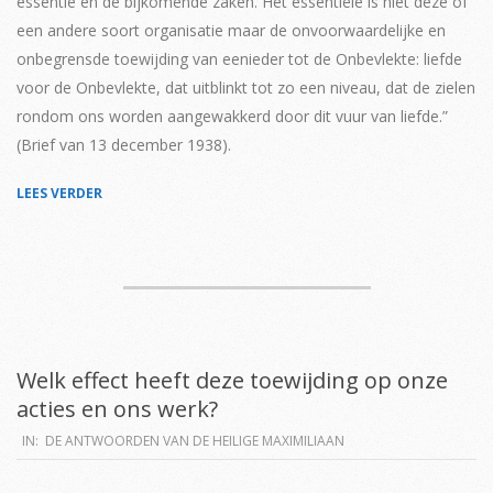
essentie en de bijkomende zaken. Het essentiële is niet deze of
een andere soort organisatie maar de onvoorwaardelijke en
onbegrensde toewijding van eenieder tot de Onbevlekte: liefde
voor de Onbevlekte, dat uitblinkt tot zo een niveau, dat de zielen
rondom ons worden aangewakkerd door dit vuur van liefde.”
(Brief van 13 december 1938).
LEES VERDER
Welk effect heeft deze toewijding op onze
acties en ons werk?
2019-
IN:
DE ANTWOORDEN VAN DE HEILIGE MAXIMILIAAN
04-