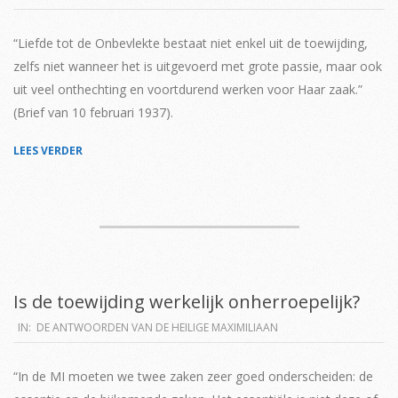
04-
02
“Liefde tot de Onbevlekte bestaat niet enkel uit de toewijding,
zelfs niet wanneer het is uitgevoerd met grote passie, maar ook
uit veel onthechting en voortdurend werken voor Haar zaak.”
(Brief van 10 februari 1937).
LEES VERDER
Is de toewijding werkelijk onherroepelijk?
2019-
IN:
DE ANTWOORDEN VAN DE HEILIGE MAXIMILIAAN
04-
02
“In de MI moeten we twee zaken zeer goed onderscheiden: de