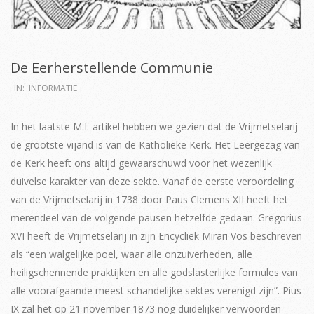
De Eerherstellende Communie
2021-
IN:
INFORMATIE
05-
25
In het laatste M.I.-artikel hebben we gezien dat de Vrijmetselarij
de grootste vijand is van de Katholieke Kerk. Het Leergezag van
de Kerk heeft ons altijd gewaarschuwd voor het wezenlijk
duivelse karakter van deze sekte. Vanaf de eerste veroordeling
van de Vrijmetselarij in 1738 door Paus Clemens XII heeft het
merendeel van de volgende pausen hetzelfde gedaan. Gregorius
XVI heeft de Vrijmetselarij in zijn Encycliek Mirari Vos beschreven
als “een walgelijke poel, waar alle onzuiverheden, alle
heiligschennende praktijken en alle godslasterlijke formules van
alle voorafgaande meest schandelijke sektes verenigd zijn”. Pius
IX zal het op 21 november 1873 nog duidelijker verwoorden