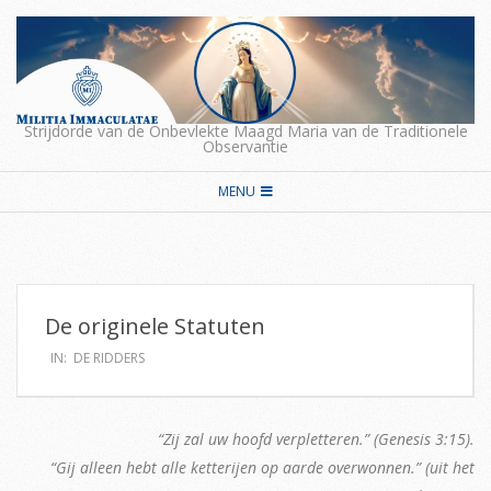
Skip
to
content
Strijdorde van de Onbevlekte Maagd Maria van de Traditionele
Observantie
Secondary
MENU
Navigation
Menu
De originele Statuten
IN:
DE RIDDERS
“Zij zal uw hoofd verpletteren.” (Genesis 3:15).
“Gij alleen hebt alle ketterijen op aarde overwonnen.” (uit het