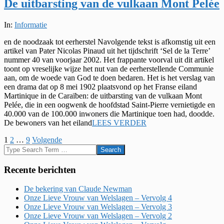
De uitbarsting van de vulkaan Mont Pelée
2022-
In:
Informatie
03-
en de noodzaak tot eerherstel Navolgende tekst is afkomstig uit een
02
artikel van Pater Nicolas Pinaud uit het tijdschrift ‘Sel de la Terre’
nummer 40 van voorjaar 2002. Het frappante voorval uit dit artikel
toont op vreselijke wijze het nut van de eerherstellende Communie
aan, om de woede van God te doen bedaren. Het is het verslag van
een drama dat op 8 mei 1902 plaatsvond op het Franse eiland
Martinique in de Caraïben: de uitbarsting van de vulkaan Mont
Pelée, die in een oogwenk de hoofdstad Saint-Pierre vernietigde en
40.000 van de 100.000 inwoners die Martinique toen had, doodde.
De bewoners van het eiland
LEES VERDER
Berichten
1
2
…
9
Volgende
Search
paginering
Recente berichten
De bekering van Claude Newman
Onze Lieve Vrouw van Welslagen – Vervolg 4
Onze Lieve Vrouw van Welslagen – Vervolg 3
Onze Lieve Vrouw van Welslagen – Vervolg 2