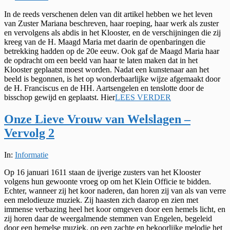
04-
In de reeds verschenen delen van dit artikel hebben we het leven
28
van Zuster Mariana beschreven, haar roeping, haar werk als zuster
en vervolgens als abdis in het Klooster, en de verschijningen die zij
kreeg van de H. Maagd Maria met daarin de openbaringen die
betrekking hadden op de 20e eeuw. Ook gaf de Maagd Maria haar
de opdracht om een beeld van haar te laten maken dat in het
Klooster geplaatst moest worden. Nadat een kunstenaar aan het
beeld is begonnen, is het op wonderbaarlijke wijze afgemaakt door
de H. Franciscus en de HH. Aartsengelen en tenslotte door de
bisschop gewijd en geplaatst. Hier
LEES VERDER
Onze Lieve Vrouw van Welslagen –
Vervolg 2
2024-
In:
Informatie
11-
Op 16 januari 1611 staan de ijverige zusters van het Klooster
21
volgens hun gewoonte vroeg op om het Klein Officie te bidden.
Echter, wanneer zij het koor naderen, dan horen zij van als van verre
een melodieuze muziek. Zij haasten zich daarop en zien met
immense verbazing heel het koor omgeven door een hemels licht, en
zij horen daar de weergalmende stemmen van Engelen, begeleid
door een hemelse muziek, op een zachte en bekoorlijke melodie het