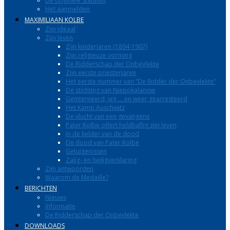
De originele Statuten
Het aanmelden
MAXIMILIAAN KOLBE
Zijn ideaal
Zijn leven
Zijn kinderjaren (1894-1907)
Zijn religieuze vorming
De Ridderschap der Onbevlekte
Zijn eerste priesterjaren
Het eerste nummer van “De Ridder der Onbevlekte”
De stichting van Niepokalanow
Geïnterneerd, vrij … en weer gearresteerd
Het Kamp Auschwitz
De vlucht van een gevangene
Pater Kolbe offert heldhaftig zijn leven
In de kelder van de dood
De dood van Pater Kolbe
Getuigenissen
Zalig- en heiligverklaring
Zijn antwoorden
Waarom de Medaille?
BERICHTEN
Nieuws
Informatie
De Ridderschap der Onbevlekte
DOWNLOADS