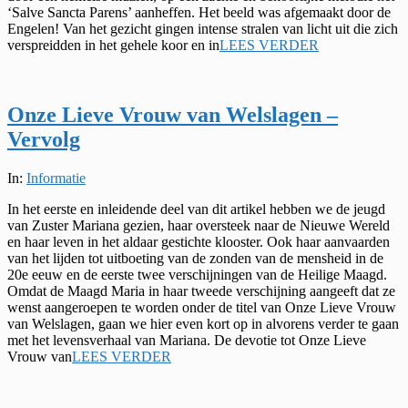
‘Salve Sancta Parens’ aanheffen. Het beeld was afgemaakt door de
Engelen! Van het gezicht gingen intense stralen van licht uit die zich
verspreidden in het gehele koor en in
LEES VERDER
Onze Lieve Vrouw van Welslagen –
Vervolg
2024-
In:
Informatie
03-
In het eerste en inleidende deel van dit artikel hebben we de jeugd
01
van Zuster Mariana gezien, haar oversteek naar de Nieuwe Wereld
en haar leven in het aldaar gestichte klooster. Ook haar aanvaarden
van het lijden tot uitboeting van de zonden van de mensheid in de
20e eeuw en de eerste twee verschijningen van de Heilige Maagd.
Omdat de Maagd Maria in haar tweede verschijning aangeeft dat ze
wenst aangeroepen te worden onder de titel van Onze Lieve Vrouw
van Welslagen, gaan we hier even kort op in alvorens verder te gaan
met het levensverhaal van Mariana. De devotie tot Onze Lieve
Vrouw van
LEES VERDER