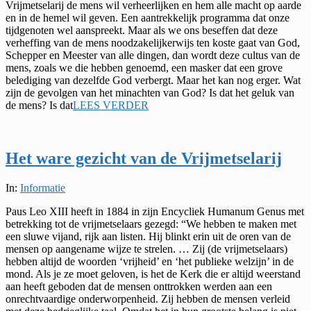
Vrijmetselarij de mens wil verheerlijken en hem alle macht op aarde
en in de hemel wil geven. Een aantrekkelijk programma dat onze
tijdgenoten wel aanspreekt. Maar als we ons beseffen dat deze
verheffing van de mens noodzakelijkerwijs ten koste gaat van God,
Schepper en Meester van alle dingen, dan wordt deze cultus van de
mens, zoals we die hebben genoemd, een masker dat een grove
belediging van dezelfde God verbergt. Maar het kan nog erger. Wat
zijn de gevolgen van het minachten van God? Is dat het geluk van
de mens? Is dat
LEES VERDER
Het ware gezicht van de Vrijmetselarij
2022-
In:
Informatie
09-
Paus Leo XIII heeft in 1884 in zijn Encycliek Humanum Genus met
03
betrekking tot de vrijmetselaars gezegd: “We hebben te maken met
een sluwe vijand, rijk aan listen. Hij blinkt erin uit de oren van de
mensen op aangename wijze te strelen. … Zij (de vrijmetselaars)
hebben altijd de woorden ‘vrijheid’ en ‘het publieke welzijn’ in de
mond. Als je ze moet geloven, is het de Kerk die er altijd weerstand
aan heeft geboden dat de mensen onttrokken werden aan een
onrechtvaardige onderworpenheid. Zij hebben de mensen verleid