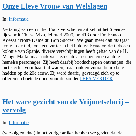
Onze Lieve Vrouw van Welslagen
2024-
In:
Informatie
02-
Vertaling van een in het Frans verschenen artikel uit het Spaanse
26
tijdschrift Chiesa Viva, februari 2009, nr. 413 door Dr. Franco
Adessa “Notre Dame du Bon Succes” We gaan meer dan 400 jaar
terug in de tijd, toen een zuster in het huidige Ecuador, destijds een
kolonie van Spanje, diverse verschijningen heeft gehad van de H.
Maagd Maria, maar ook van Jezus, de aartsengelen en andere
hemelse personages. Zij heeft daarbij boodschappen ontvangen, die
niet slechts voor haar tijd waren, maar ook en vooral betrekking
hadden op de 20e eeuw. Zij werd daarbij gevraagd zich op te
offeren en boete te doen voor de zonden
LEES VERDER
Het ware gezicht van de Vrijmetselarij –
vervolg
2022-
In:
Informatie
12-
(vervolg en eind) In het vorige artikel hebben we gezien dat de
20