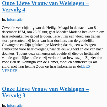
Onze Lieve Vrouw van Welslagen –
Vervolg 4
2025-
In:
Informatie
07-
Zevende verschijning van de Heilige Maagd In de nacht van 8
24
december 1634, om 23.30 uur, gaat Moeder Mariana het koor in om
haar gebruikelijke gebed te doen. Terwijl zij een vloed aan tranen
stort, presenteert zij ieder van haar dochters aan de goddelijke
Gevangene en Zijn gelukzalige Moeder, daarbij een welslagen
afsmekend voor haar overgang naar de eeuwigheid en die van haar
dochters. Tijdens deze samenspraak voelde zij diep de heftigheid
van de goddelijke liefde en zij verloor haar bewustzijn. Zij ziet dan
voor zich de Koningin van de Hemel, mooi en aantrekkelijk als
altijd, met haar heilige Zoon op haar linkerarm en de
LEES
VERDER
Onze Lieve Vrouw van Welslagen –
Vervolg 3
2025-
In:
Informatie