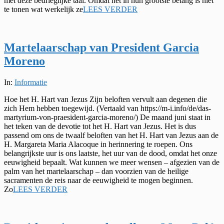
met deze bedrieglijke taal. Omdat het in hun grootste belang is niet
te tonen wat werkelijk ze
LEES VERDER
Martelaarschap van President Garcia
Moreno
2022-
In:
Informatie
07-
Hoe het H. Hart van Jezus Zijn beloften vervult aan degenen die
18
zich Hem hebben toegewijd. (Vertaald van https://m-i.info/de/das-
martyrium-von-praesident-garcia-moreno/) De maand juni staat in
het teken van de devotie tot het H. Hart van Jezus. Het is dus
passend om ons de twaalf beloften van het H. Hart van Jezus aan de
H. Margareta Maria Alacoque in herinnering te roepen. Ons
belangrijkste uur is ons laatste, het uur van de dood, omdat het onze
eeuwigheid bepaalt. Wat kunnen we meer wensen – afgezien van de
palm van het martelaarschap – dan voorzien van de heilige
sacramenten de reis naar de eeuwigheid te mogen beginnen.
Zo
LEES VERDER