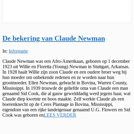
De bekering van Claude Newman
2026-
In:
Informatie
02-
Claude Newman was een Afro-Amerikaan, geboren op 1 december
20
1923 uit Willie en Floretta (Young) Newman in Stuttgart, Arkansas.
In 1928 haalt Willie zijn zoon Claude en een oudere broer weg bij
hun moeder om onbekende redenen en ze worden naar hun
grootmoeder, Ellen Newman, gebracht in Bovina, Warren County,
Mississippi. In 1939 trouwde de geliefde oma van Claude een man
genaamd Sid Cook, die al gauw gewelddadig werd jegens haar, wat
Claude diep kwetste en boos maakte. Zelf werkte Claude als een
boerenknecht op de Ceres Plantage in Bovina, Mississippi,
eigendom van een rijke landeigenaar genaamd U.G. Flowers en Sid
Cook was geboren en
LEES VERDER