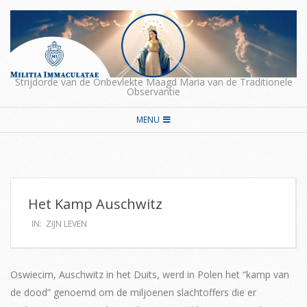
Skip
to
content
Strijdorde van de Onbevlekte Maagd Maria van de Traditionele
Observantie
Secondary
MENU
Navigation
Menu
Het Kamp Auschwitz
IN:
ZIJN LEVEN
Oswiecim, Auschwitz in het Duits, werd in Polen het “kamp van
de dood” genoemd om de miljoenen slachtoffers die er