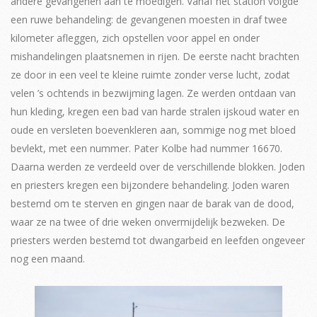
andere gevangenen aan te moedigen. Vanaf het station volgde
een ruwe behandeling: de gevangenen moesten in draf twee
kilometer afleggen, zich opstellen voor appel en onder
mishandelingen plaatsnemen in rijen. De eerste nacht brachten
ze door in een veel te kleine ruimte zonder verse lucht, zodat
velen ’s ochtends in bezwijming lagen. Ze werden ontdaan van
hun kleding, kregen een bad van harde stralen ijskoud water en
oude en versleten boevenkleren aan, sommige nog met bloed
bevlekt, met een nummer. Pater Kolbe had nummer 16670.
Daarna werden ze verdeeld over de verschillende blokken. Joden
en priesters kregen een bijzondere behandeling. Joden waren
bestemd om te sterven en gingen naar de barak van de dood,
waar ze na twee of drie weken onvermijdelijk bezweken. De
priesters werden bestemd tot dwangarbeid en leefden ongeveer
nog een maand.