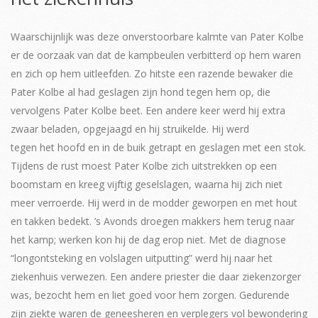
Waarschijnlijk was deze onverstoorbare kalmte van Pater Kolbe
er de oorzaak van dat de kampbeulen verbitterd op hem waren
en zich op hem uitleefden. Zo hitste een razende bewaker die
Pater Kolbe al had geslagen zijn hond tegen hem op, die
vervolgens Pater Kolbe beet. Een andere keer werd hij extra
zwaar beladen, opgejaagd en hij struikelde. Hij werd
tegen het hoofd en in de buik getrapt en geslagen met een stok.
Tijdens de rust moest Pater Kolbe zich uitstrekken op een
boomstam en kreeg vijftig geselslagen, waarna hij zich niet
meer verroerde. Hij werd in de modder geworpen en met hout
en takken bedekt. ’s Avonds droegen makkers hem terug naar
het kamp; werken kon hij de dag erop niet. Met de diagnose
“longontsteking en volslagen uitputting” werd hij naar het
ziekenhuis verwezen. Een andere priester die daar ziekenzorger
was, bezocht hem en liet goed voor hem zorgen. Gedurende
zijn ziekte waren de geneesheren en verplegers vol bewondering