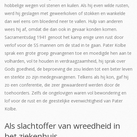
hobbelige wegen vol stenen en kuilen. Als hij even wilde rusten,
werd hij geslagen met geweerkolven of stokken en wankelde
dan wel eens om bloedend neer te vallen. Hulp van anderen
wees hij af, omdat die dan ook in gevaar konden komen.
Sacramentsdag 1941 genoot het kamp enige uren rust door
verlof voor de SS mannen om de stad in te gaan. Pater Kolbe
sprak een grote groep gevangenen toe en moedigde hen aan te
volharden, vol te houden in verdraagzaamheid, hij sprak over
Gods goedheid, de beproeving die zou leiden tot een beter leven
en sterkte zo zijn medegevangenen. Telkens als hij kon, gaf hij
zo een conferentie, die zeer gewaardeerd werden door de
toehoorders. Zelfs de ongelovigen waren vol bewondering en
lof voor de rust en de geestelijke evenwichtigheid van Pater
Kolbe.
Als slachtoffer van wreedheid in
het ziekenhuis