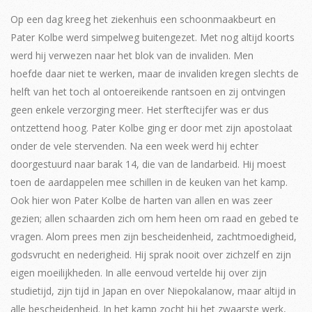
Op een dag kreeg het ziekenhuis een schoonmaakbeurt en
Pater Kolbe werd simpelweg buitengezet. Met nog altijd koorts
werd hij verwezen naar het blok van de invaliden. Men
hoefde daar niet te werken, maar de invaliden kregen slechts de
helft van het toch al ontoereikende rantsoen en zij ontvingen
geen enkele verzorging meer. Het sterftecijfer was er dus
ontzettend hoog. Pater Kolbe ging er door met zijn apostolaat
onder de vele stervenden. Na een week werd hij echter
doorgestuurd naar barak 14, die van de landarbeid. Hij moest
toen de aardappelen mee schillen in de keuken van het kamp.
Ook hier won Pater Kolbe de harten van allen en was zeer
gezien; allen schaarden zich om hem heen om raad en gebed te
vragen. Alom prees men zijn bescheidenheid, zachtmoedigheid,
godsvrucht en nederigheid. Hij sprak nooit over zichzelf en zijn
eigen moeilijkheden. In alle eenvoud vertelde hij over zijn
studietijd, zijn tijd in Japan en over Niepokalanow, maar altijd in
alle bescheidenheid. In het kamp zocht hij het zwaarste werk,