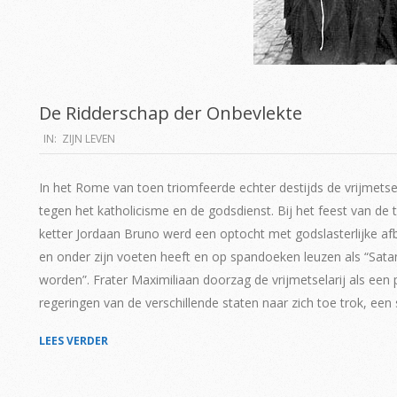
De Ridderschap der Onbevlekte
2019-
IN:
ZIJN LEVEN
06-
15
In het Rome van toen triomfeerde echter destijds de vrijmetse
tegen het katholicisme en de godsdienst. Bij het feest van de
ketter Jordaan Bruno werd een optocht met godslasterlijke af
en onder zijn voeten heeft en op spandoeken leuzen als “Satan
worden”. Frater Maximiliaan doorzag de vrijmetselarij als een 
regeringen van de verschillende staten naar zich toe trok, e
LEES VERDER