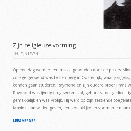
Zijn religieuze vorming
2019-
IN:
ZIJN LEVEN
06-
15
Op een dag werd er een missie gehouden door de paters Mind
college geopend was te Lemberg in Oostenrijk, waar jongens, d
konden gaan studeren. Raymond en zijn oudere broer Frans w
Raymond was ijverig en gewetensvol, gehoorzaam, gedienstig vo
gemakkelijk en was vrolijk. Hij werd op zijn zestiende toegela
Maximiliaan wilden geven, een koninklijke en voorname naam i
LEES VERDER