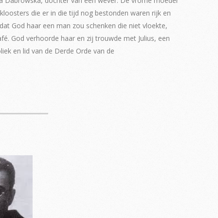
ria Dabrowska, dochter van een wever. De vrome moeder
kloosters die er in die tijd nog bestonden waren rijk en
dat God haar een man zou schenken die niet vloekte,
café. God verhoorde haar en zij trouwde met Julius, een
liek en lid van de Derde Orde van de