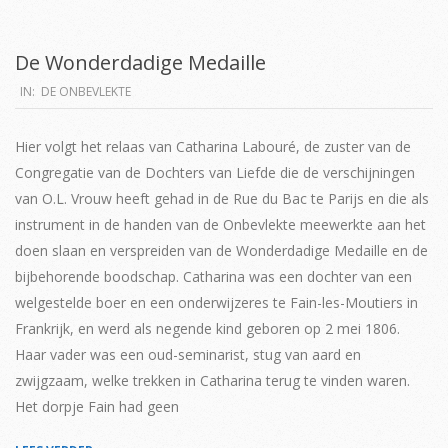
De Wonderdadige Medaille
2019-
IN:
DE ONBEVLEKTE
04-
16
Hier volgt het relaas van Catharina Labouré, de zuster van de
Congregatie van de Dochters van Liefde die de verschijningen
van O.L. Vrouw heeft gehad in de Rue du Bac te Parijs en die als
instrument in de handen van de Onbevlekte meewerkte aan het
doen slaan en verspreiden van de Wonderdadige Medaille en de
bijbehorende boodschap. Catharina was een dochter van een
welgestelde boer en een onderwijzeres te Fain-les-Moutiers in
Frankrijk, en werd als negende kind geboren op 2 mei 1806.
Haar vader was een oud-seminarist, stug van aard en
zwijgzaam, welke trekken in Catharina terug te vinden waren.
Het dorpje Fain had geen