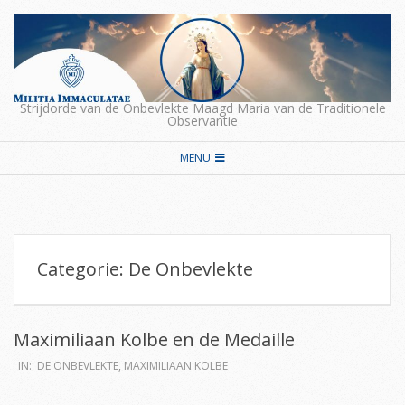
Skip
to
content
Strijdorde van de Onbevlekte Maagd Maria van de Traditionele
Observantie
Secondary
MENU
Navigation
Menu
Categorie:
De Onbevlekte
Maximiliaan Kolbe en de Medaille
2019-
IN:
DE ONBEVLEKTE
,
MAXIMILIAAN KOLBE
04-