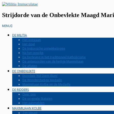
Skip
to
content
Strijdorde van de Onbevlekte Maagd Maria
Secondary
MENU
Navigation
Menu
DE MILITIA
Het ontstaan
Het doel
De historische ontwikkelingen
Na het concilie
De herleving in het traditioneel Katholicisme
De antwoorden van de heilige Maximiliaan
De aflaten
DE ONBEVLEKTE
Encycliek “Ad Diem Illum”
De Wonderdadige Medaille
Maximiliaan Kolbe en de Medaille
DE RIDDERS
Over ons
De originele Statuten
Het aanmelden
MAXIMILIAAN KOLBE
Zijn ideaal