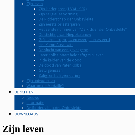
Zijn leven
Zijn kinderjaren (1894-1907)
Zijn religieuze vorming
De Ridderschap der Onbevlekte
Zijn eerste priesterjaren
Het eerste nummer van “De Ridder der Onbevlekte”
De stichting van Niepokalanow
Geïnterneerd, vrij … en weer gearresteerd
Het Kamp Auschwitz
De vlucht van een gevangene
Pater Kolbe offert heldhaftig zijn leven
In de kelder van de dood
De dood van Pater Kolbe
Getuigenissen
Zalig- en heiligverklaring
Zijn antwoorden
Waarom de Medaille?
BERICHTEN
Nieuws
Informatie
De Ridderschap der Onbevlekte
DOWNLOADS
Zijn leven