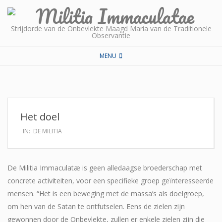
Skip
to
Strijdorde van de Onbevlekte Maagd Maria van de Traditionele
content
Observantie
Secondary
MENU
Navigation
Menu
Het doel
IN:
DE MILITIA
De Militia Immaculatæ is geen alledaagse broederschap met
concrete activiteiten, voor een specifieke groep geïnteresseerde
mensen. “Het is een beweging met de massa’s als doelgroep,
om hen van de Satan te ontfutselen. Eens de zielen zijn
gewonnen door de Onbevlekte, zullen er enkele zielen zijn die