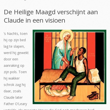
De Heilige Maagd verschijnt aan
Claude in een visioen
’s Nachts, toen
hij op zijn bed
lag te slapen,
werd hij gewekt
door een
aanraking op
zijn pols. Toen
hij wakker
schrok zag hij
daar, zoals
Claude later
Father O’Leary