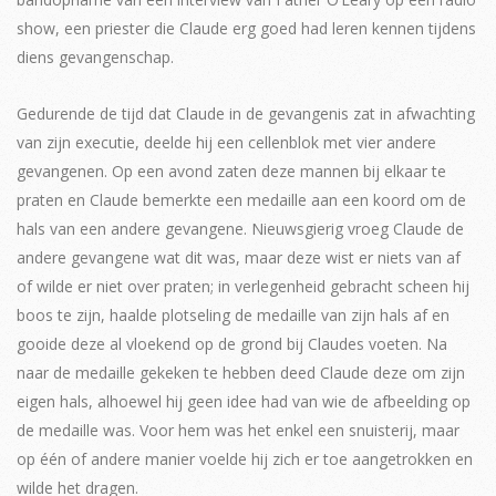
show, een priester die Claude erg goed had leren kennen tijdens
diens gevangenschap.
Gedurende de tijd dat Claude in de gevangenis zat in afwachting
van zijn executie, deelde hij een cellenblok met vier andere
gevangenen. Op een avond zaten deze mannen bij elkaar te
praten en Claude bemerkte een medaille aan een koord om de
hals van een andere gevangene. Nieuwsgierig vroeg Claude de
andere gevangene wat dit was, maar deze wist er niets van af
of wilde er niet over praten; in verlegenheid gebracht scheen hij
boos te zijn, haalde plotseling de medaille van zijn hals af en
gooide deze al vloekend op de grond bij Claudes voeten. Na
naar de medaille gekeken te hebben deed Claude deze om zijn
eigen hals, alhoewel hij geen idee had van wie de afbeelding op
de medaille was. Voor hem was het enkel een snuisterij, maar
op één of andere manier voelde hij zich er toe aangetrokken en
wilde het dragen.