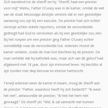
Zich wendend tot de sheriff zei hij: “Sheriff, haal een priester
voor mij!” Welnu, Father O’Leary was in de kamer, omdat de wet
van de staat Mississippi destijds vereiste dat er een geestelijke
aanwezig zou zijn bij een executie. De priester had zich echter
verstopt achter enkele reporters, omdat de veroordeelde
gedreigd had God te vervloeken als hij een geestelijke zou zien.
Bij het roepen om een priester ging Father O’Leary echter
onmiddellijk naar de veroordeelde toe. Iedereen moest de
kamer verlaten, zodat de man kon biechten bij de priester. De
man vertelde dat hij katholiek was, maar zich van dit geloof had
afgekeerd met 18 jaar, door zijn immoreel leven. Hij biechtte al
zijn zonden met diep berouw en intense hartstocht.
Terwijl iedereen weer de kamer in kwam, vroeg de sheriff aan
de priester: “Father, waardoor heeft hij zich bedacht?” “Ik weet
het niet”, antwoordde de priester, “Ik heb het hem niet
gevraagd.” De sheriff zei: “Wel, ik zal vannacht niet kunnen