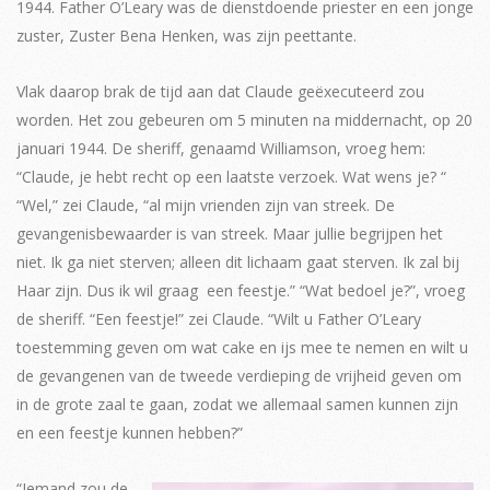
1944. Father O’Leary was de dienstdoende priester en een jonge
zuster, Zuster Bena Henken, was zijn peettante.
Vlak daarop brak de tijd aan dat Claude geëxecuteerd zou
worden. Het zou gebeuren om 5 minuten na middernacht, op 20
januari 1944. De sheriff, genaamd Williamson, vroeg hem:
“Claude, je hebt recht op een laatste verzoek. Wat wens je? “
“Wel,” zei Claude, “al mijn vrienden zijn van streek. De
gevangenisbewaarder is van streek. Maar jullie begrijpen het
niet. Ik ga niet sterven; alleen dit lichaam gaat sterven. Ik zal bij
Haar zijn. Dus ik wil graag een feestje.” “Wat bedoel je?”, vroeg
de sheriff. “Een feestje!” zei Claude. “Wilt u Father O’Leary
toestemming geven om wat cake en ijs mee te nemen en wilt u
de gevangenen van de tweede verdieping de vrijheid geven om
in de grote zaal te gaan, zodat we allemaal samen kunnen zijn
en een feestje kunnen hebben?”
“Iemand zou de