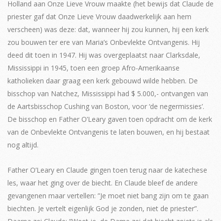
Holland aan Onze Lieve Vrouw maakte (het bewijs dat Claude de
priester gaf dat Onze Lieve Vrouw daadwerkelijk aan hem
verscheen) was deze: dat, wanneer hij zou kunnen, hij een kerk
zou bouwen ter ere van Maria’s Onbevlekte Ontvangenis. Hij
deed dit toen in 1947. Hij was overgeplaatst naar Clarksdale,
Mississippi in 1945, toen een groep Afro-Amerikaanse
katholieken daar graag een kerk gebouwd wilde hebben. De
bisschop van Natchez, Mississippi had $ 5.000,- ontvangen van
de Aartsbisschop Cushing van Boston, voor ‘de negermissies’.
De bisschop en Father O’Leary gaven toen opdracht om de kerk
van de Onbevlekte Ontvangenis te laten bouwen, en hij bestaat
nog altijd.
Father O’Leary en Claude gingen toen terug naar de katechese
les, waar het ging over de biecht. En Claude bleef de andere
gevangenen maar vertellen: ”Je moet niet bang zijn om te gaan
biechten. Je vertelt eigenlijk God je zonden, niet de priester”.