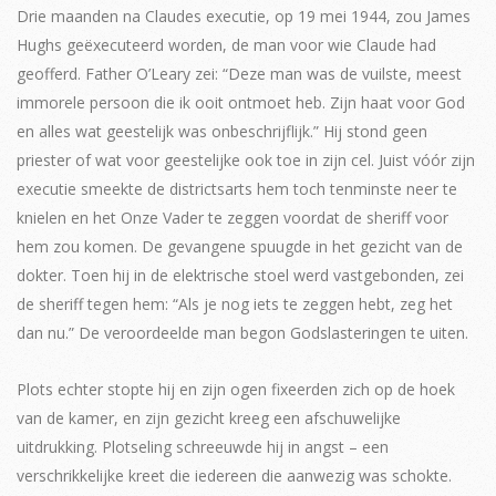
Drie maanden na Claudes executie, op 19 mei 1944, zou James
Hughs geëxecuteerd worden, de man voor wie Claude had
geofferd. Father O’Leary zei: “Deze man was de vuilste, meest
immorele persoon die ik ooit ontmoet heb. Zijn haat voor God
en alles wat geestelijk was onbeschrijflijk.” Hij stond geen
priester of wat voor geestelijke ook toe in zijn cel. Juist vóór zijn
executie smeekte de districtsarts hem toch tenminste neer te
knielen en het Onze Vader te zeggen voordat de sheriff voor
hem zou komen. De gevangene spuugde in het gezicht van de
dokter. Toen hij in de elektrische stoel werd vastgebonden, zei
de sheriff tegen hem: “Als je nog iets te zeggen hebt, zeg het
dan nu.” De veroordeelde man begon Godslasteringen te uiten.
Plots echter stopte hij en zijn ogen fixeerden zich op de hoek
van de kamer, en zijn gezicht kreeg een afschuwelijke
uitdrukking. Plotseling schreeuwde hij in angst – een
verschrikkelijke kreet die iedereen die aanwezig was schokte.