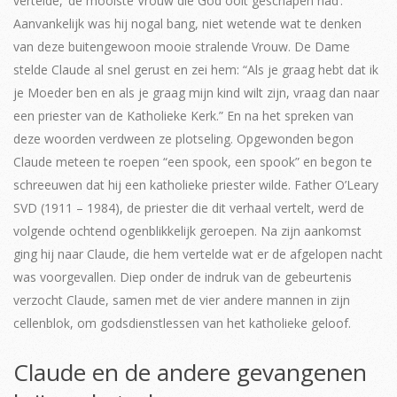
vertelde, ‘de mooiste Vrouw die God ooit geschapen had’.
Aanvankelijk was hij nogal bang, niet wetende wat te denken
van deze buitengewoon mooie stralende Vrouw. De Dame
stelde Claude al snel gerust en zei hem: “Als je graag hebt dat ik
je Moeder ben en als je graag mijn kind wilt zijn, vraag dan naar
een priester van de Katholieke Kerk.” En na het spreken van
deze woorden verdween ze plotseling. Opgewonden begon
Claude meteen te roepen “een spook, een spook” en begon te
schreeuwen dat hij een katholieke priester wilde. Father O’Leary
SVD (1911 – 1984), de priester die dit verhaal vertelt, werd de
volgende ochtend ogenblikkelijk geroepen. Na zijn aankomst
ging hij naar Claude, die hem vertelde wat er de afgelopen nacht
was voorgevallen. Diep onder de indruk van de gebeurtenis
verzocht Claude, samen met de vier andere mannen in zijn
cellenblok, om godsdienstlessen van het katholieke geloof.
Claude en de andere gevangenen