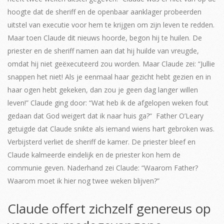
hoogte dat de sheriff en de openbaar aanklager probeerden
uitstel van executie voor hem te krijgen om zijn leven te redden.
Maar toen Claude dit nieuws hoorde, begon hij te huilen. De
priester en de sheriff namen aan dat hij huilde van vreugde,
omdat hij niet geëxecuteerd zou worden. Maar Claude zei: “Jullie
snappen het niet! Als je eenmaal haar gezicht hebt gezien en in
haar ogen hebt gekeken, dan zou je geen dag langer willen
leven!” Claude ging door: “Wat heb ik de afgelopen weken fout
gedaan dat God weigert dat ik naar huis ga?“ Father O’Leary
getuigde dat Claude snikte als iemand wiens hart gebroken was.
Verbijsterd verliet de sheriff de kamer. De priester bleef en
Claude kalmeerde eindelijk en de priester kon hem de
communie geven. Naderhand zei Claude: “Waarom Father?
Waarom moet ik hier nog twee weken blijven?”
Claude offert zichzelf genereus op