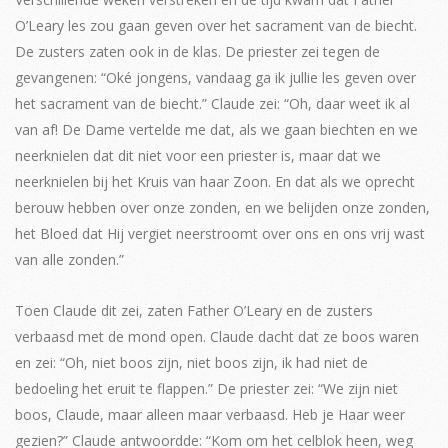
O’Leary les zou gaan geven over het sacrament van de biecht.
De zusters zaten ook in de klas. De priester zei tegen de
gevangenen: “Oké jongens, vandaag ga ik jullie les geven over
het sacrament van de biecht.” Claude zei: “Oh, daar weet ik al
van af! De Dame vertelde me dat, als we gaan biechten en we
neerknielen dat dit niet voor een priester is, maar dat we
neerknielen bij het Kruis van haar Zoon. En dat als we oprecht
berouw hebben over onze zonden, en we belijden onze zonden,
het Bloed dat Hij vergiet neerstroomt over ons en ons vrij wast
van alle zonden.”
Toen Claude dit zei, zaten Father O’Leary en de zusters
verbaasd met de mond open. Claude dacht dat ze boos waren
en zei: “Oh, niet boos zijn, niet boos zijn, ik had niet de
bedoeling het eruit te flappen.” De priester zei: “We zijn niet
boos, Claude, maar alleen maar verbaasd. Heb je Haar weer
gezien?” Claude antwoordde: “Kom om het celblok heen, weg