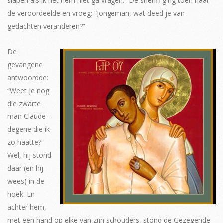
slapen als ik het hem niet ga vragen.” De sheriff ging toen naar
de veroordeelde en vroeg: “Jongeman, wat deed je van
gedachten veranderen?”
De
gevangene
antwoordde:
“Weet je nog
die zwarte
man Claude –
degene die ik
zo haatte?
Wel, hij stond
daar (en hij
wees) in de
hoek. En
achter hem,
met een hand op elke van zijn schouders, stond de Gezegende