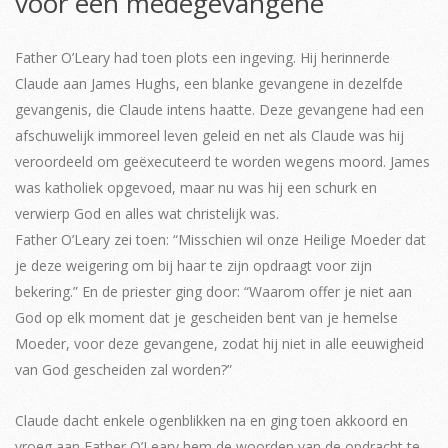
voor een medegevangene
Father O’Leary had toen plots een ingeving. Hij herinnerde
Claude aan James Hughs, een blanke gevangene in dezelfde
gevangenis, die Claude intens haatte. Deze gevangene had een
afschuwelijk immoreel leven geleid en net als Claude was hij
veroordeeld om geëxecuteerd te worden wegens moord. James
was katholiek opgevoed, maar nu was hij een schurk en
verwierp God en alles wat christelijk was.
Father O’Leary zei toen: “Misschien wil onze Heilige Moeder dat
je deze weigering om bij haar te zijn opdraagt voor zijn
bekering.” En de priester ging door: “Waarom offer je niet aan
God op elk moment dat je gescheiden bent van je hemelse
Moeder, voor deze gevangene, zodat hij niet in alle eeuwigheid
van God gescheiden zal worden?”
Claude dacht enkele ogenblikken na en ging toen akkoord en
vroeg aan Father O’Leary hem de woorden van de opdracht te