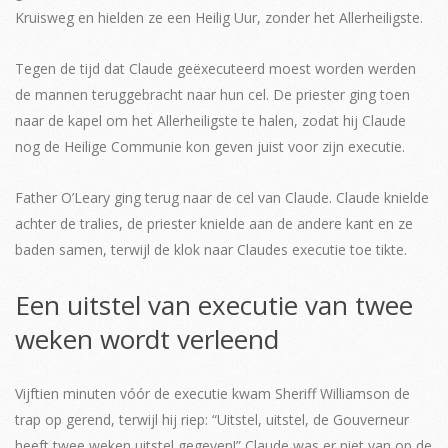
Kruisweg en hielden ze een Heilig Uur, zonder het Allerheiligste.
Tegen de tijd dat Claude geëxecuteerd moest worden werden
de mannen teruggebracht naar hun cel. De priester ging toen
naar de kapel om het Allerheiligste te halen, zodat hij Claude
nog de Heilige Communie kon geven juist voor zijn executie.
Father O’Leary ging terug naar de cel van Claude. Claude knielde
achter de tralies, de priester knielde aan de andere kant en ze
baden samen, terwijl de klok naar Claudes executie toe tikte.
Een uitstel van executie van twee
weken wordt verleend
Vijftien minuten vóór de executie kwam Sheriff Williamson de
trap op gerend, terwijl hij riep: “Uitstel, uitstel, de Gouverneur
heeft twee weken uitstel gegeven!” Claude was er niet van op de