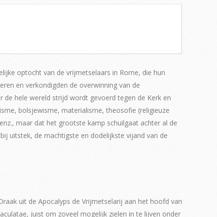
lijke optocht van de vrijmetselaars in Rome, die hun
ederen en verkondigden de overwinning van de
er de hele wereld strijd wordt gevoerd tegen de Kerk en
isme, bolsjewisme, materialisme, theosofie (religieuze
e enz., maar dat het grootste kamp schuilgaat achter al de
ij uitstek, de machtigste en dodelijkste vijand van de
Draak uit de Apocalyps de Vrijmetselarij aan het hoofd van
maculatae, juist om zoveel mogelijk zielen in te lijven onder