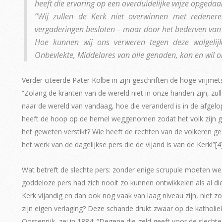
heeft die ervaring op een overduidelijke wijze opgedaa
“Wij zullen de Kerk niet overwinnen met redener
vergaderingen besloten – maar door het bederven van
Hoe kunnen wij ons verweren tegen deze walgelijk
Onbevlekte, Middelares van alle genaden, kan en wil o
Verder citeerde Pater Kolbe in zijn geschriften de hoge vrijme
“Zolang de kranten van de wereld niet in onze handen zijn, zull
naar de wereld van vandaag, hoe die veranderd is in de afgelo
heeft de hoop op de hemel weggenomen zodat het volk zijn gel
het geweten verstikt? Wie heeft de rechten van de volkeren g
het werk van de dagelijkse pers die de vijand is van de Kerk!”[4
Wat betreft de slechte pers: zonder enige scrupule moeten w
goddeloze pers had zich nooit zo kunnen ontwikkelen als al die
Kerk vijandig en dan ook nog vaak van laag niveau zijn, niet 
zijn eigen verlaging? Deze schande drukt zwaar op de katholiek
Oostenrijk, zei in 1884: “Degene die geld geeft voor de slech