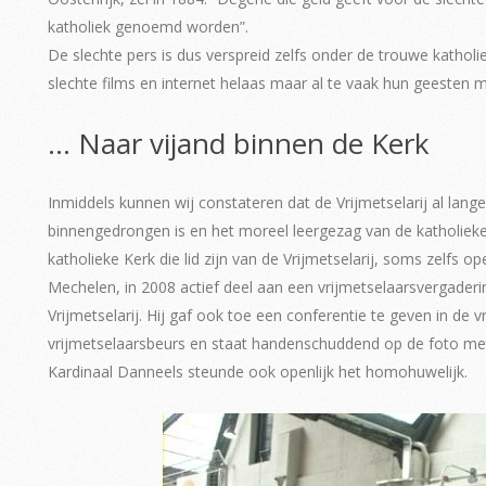
katholiek genoemd worden”.
De slechte pers is dus verspreid zelfs onder de trouwe katholie
slechte films en internet helaas maar al te vaak hun geesten me
… Naar vijand binnen de Kerk
Inmiddels kunnen wij constateren dat de Vrijmetselarij al lange
binnengedrongen is en het moreel leergezag van de katholieke 
katholieke Kerk die lid zijn van de Vrijmetselarij, soms zelfs 
Mechelen, in 2008 actief deel aan een vrijmetselaarsvergaderin
Vrijmetselarij. Hij gaf ook toe een conferentie te geven in de 
vrijmetselaarsbeurs en staat handenschuddend op de foto me
Kardinaal Danneels steunde ook openlijk het homohuwelijk.