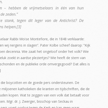
n.
en – hebben de vrijmetselaars in één van hun
 de zeden.”
e stank, tegen dit leger van de Antichrist? De
ns helpen.[3]
tselaar Rabbi Moïse Montefiore, die in 1848 verklaarde:
en wij nergens in slagen”. Pater Kolbe scheef daarop: “Kijk
pen decennia. Wie zaait het ongeloof onder het volk? Wie
uk zoekt in aardse pleziertjes? Wie heeft de stem van
eschonden en de publieke orde omvergegooid? Dat alles is
]
e die boycotten en de goede pers ondersteunen. De
 miljoenen katholieken die kranten en tijdschriften, die de
zouden kopen. Wat te zeggen van een volk dat betaalt voor
en. Mgr. dr. J. Zwerger, bisschop van Seckau in
te pers voert oorlog tegen de Kerk en kan geen waar