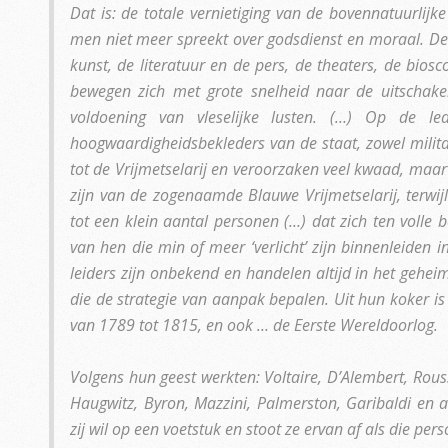
Dat is: de totale vernietiging van de bovennatuurlijk
men niet meer spreekt over godsdienst en moraal. De ne
kunst, de literatuur en de pers, de theaters, de bio
bewegen zich met grote snelheid naar de uitschake
voldoening van vleselijke lusten. (…) Op de led
hoogwaardigheidsbekleders van de staat, zowel militai
tot de Vrijmetselarij en veroorzaken veel kwaad, maar zi
zijn van de zogenaamde Blauwe Vrijmetselarij, terwij
tot een klein aantal personen (…) dat zich ten volle 
van hen die min of meer ‘verlicht’ zijn binnenleiden 
leiders zijn onbekend en handelen altijd in het gehei
die de strategie van aanpak bepalen. Uit hun koker is
van 1789 tot 1815, en ook … de Eerste Wereldoorlog.
Volgens hun geest werkten: Voltaire, D’Alembert, Rous
Haugwitz, Byron, Mazzini, Palmerston, Garibaldi en a
zij wil op een voetstuk en stoot ze ervan af als die pe