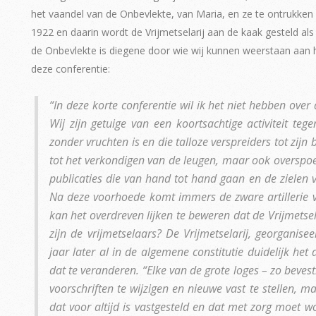
het vaandel van de Onbevlekte, van Maria, en ze te ontrukken 
1922 en daarin wordt de Vrijmetselarij aan de kaak gesteld als
de Onbevlekte is diegene door wie wij kunnen weerstaan aan het
deze conferentie:
“In deze korte conferentie wil ik het niet hebben ove
Wij zijn getuige van een koortsachtige activiteit teg
zonder vruchten is en die talloze verspreiders tot zijn 
tot het verkondigen van de leugen, maar ook overspoel
publicaties die van hand tot hand gaan en de zielen ve
Na deze voorhoede komt immers de zware artillerie va
kan het overdreven lijken te beweren dat de Vrijmetsela
zijn de vrijmetselaars? De Vrijmetselarij, georganise
jaar later al in de algemene constitutie duidelijk he
dat te veranderen. “Elke van de grote loges – zo beve
voorschriften te wijzigen en nieuwe vast te stellen, 
dat voor altijd is vastgesteld en dat met zorg moet 