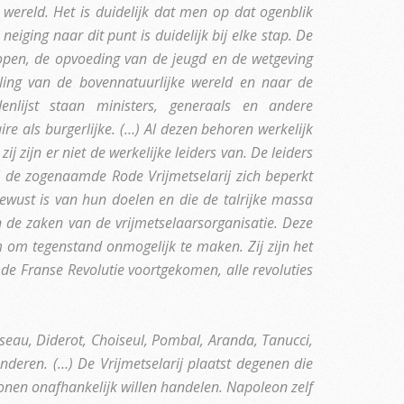
e wereld. Het is duidelijk dat men op dat ogenblik
iging naar dit punt is duidelijk bij elke stap. De
scopen, de opvoeding van de jeugd en de wetgeving
ling van de bovennatuurlijke wereld en naar de
enlijst staan ministers, generaals en andere
re als burgerlijke. (…) Al dezen behoren werkelijk
j zijn er niet de werkelijke leiders van. De leiders
l de zogenaamde Rode Vrijmetselarij zich beperkt
bewust is van hun doelen en die de talrijke massa
in de zaken van de vrijmetselaarsorganisatie. Deze
m om tegenstand onmogelijk te maken. Zij zijn het
 de Franse Revolutie voortgekomen, alle revoluties
seau, Diderot, Choiseul, Pombal, Aranda, Tanucci,
nderen. (…) De Vrijmetselarij plaatst degenen die
rsonen onafhankelijk willen handelen. Napoleon zelf