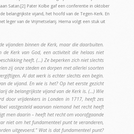
aan Satan.[2] Pater Kolbe gaf een conferentie in oktober
 de belangrijkste vijand, het hoofd van de Tegen-Kerk. En
 leger van de Vrijmetselarij. Hierna volgt een stuk uit
r de vijanden binnen de Kerk, maar die daarbuiten.
en de Kerk van God, een activiteit die helaas niet
beschikking heeft. (…) Ze beperken zich niet slechts
en zij onze steden en dorpen met allerlei soorten
rgiftigen. Al dat werk is echter slechts een begin.
n de vijand. En wie is het? Op het eerste gezicht
rij de belangrijkste vijand van de Kerk is. (…) Wie
erd door vrijdenkers in Londen in 1717, heeft zes
t doel vastgesteld waarvan niemand het recht heeft
stigt men daarin – heeft het recht om voorafgaande
maar niet om het fundamenteel punt te veranderen,
worden uitgevoerd.” Wat is dat fundamenteel punt?