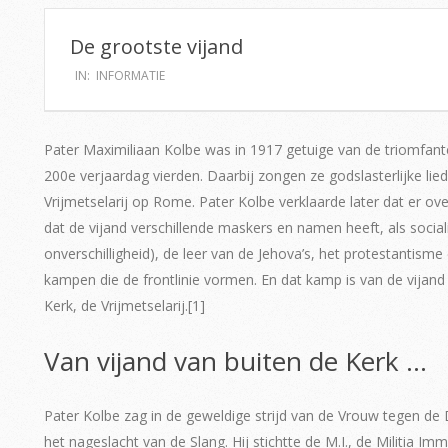
De grootste vijand
IN:
INFORMATIE
Pater Maximiliaan Kolbe was in 1917 getuige van de triomfante
200e verjaardag vierden. Daarbij zongen ze godslasterlijke li
Vrijmetselarij op Rome. Pater Kolbe verklaarde later dat er ov
dat de vijand verschillende maskers en namen heeft, als social
onverschilligheid), de leer van de Jehova’s, het protestantism
kampen die de frontlinie vormen. En dat kamp is van de vijand b
Kerk, de Vrijmetselarij.[1]
Van vijand van buiten de Kerk …
Pater Kolbe zag in de geweldige strijd van de Vrouw tegen de 
het nageslacht van de Slang. Hij stichtte de M.I., de Militia Im