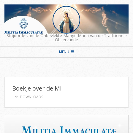
Skip
to
content
Strijdorde van de Onbevlekte Maagd Maria van de Traditionele
Observantie
Secondary
MENU
Navigation
Menu
Boekje over de MI
IN:
DOWNLOADS